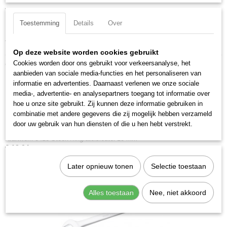
Voorzien van een 180° beweegbare ring.
EAN code
7612206068123
Toestemming
Details
Over
Uitvoering: Kort
Productcode leverancier
Totale lengte: 94 mm
3403-10S
Op deze website worden cookies gebruikt
Ook interessant
Cookies worden door ons gebruikt voor verkeersanalyse, het
aanbieden van sociale media-functies en het personaliseren van
informatie en advertenties. Daarnaast verlenen we onze sociale
media-, advertentie- en analysepartners toegang tot informatie over
hoe u onze site gebruikt. Zij kunnen deze informatie gebruiken in
combinatie met andere gegevens die zij mogelijk hebben verzameld
door uw gebruik van hun diensten of die u hen hebt verstrekt.
Kraftwerk 3413 Steek-/ringratelsleutel 13 mm
€ 13,04
Later opnieuw tonen
Selectie toestaan
Alles toestaan
Nee, niet akkoord