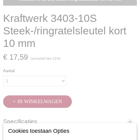
Kraftwerk 3403-10S
Steek-/ringratelsleutel kort
10 mm
€ 17,59
(exclusief btw 21%)
Aantal
IN WINKELWAGEN
Specificaties
Cookies toestaan Opties
Productcode
Omschrijving
3403-10S