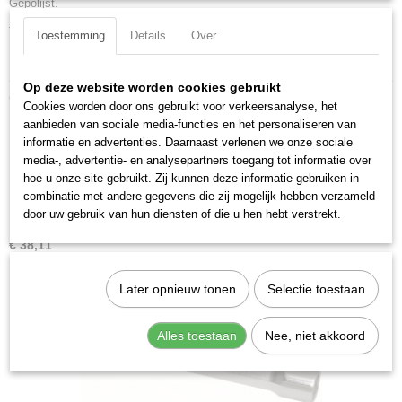
Gepolijst.
Productcode leverancier
2597-17
Totale lengte: 187 mm
Toestemming
Details
Over
DIN ISO: NF ISO 2236
Op deze website worden cookies gebruikt
Ook interessant
Cookies worden door ons gebruikt voor verkeersanalyse, het
aanbieden van sociale media-functies en het personaliseren van
informatie en advertenties. Daarnaast verlenen we onze sociale
media-, advertentie- en analysepartners toegang tot informatie over
hoe u onze site gebruikt. Zij kunnen deze informatie gebruiken in
combinatie met andere gegevens die zij mogelijk hebben verzameld
door uw gebruik van hun diensten of die u hen hebt verstrekt.
Kraftwerk 2589-01 Pijpsleutelset 9-delig
€ 38,11
Later opnieuw tonen
Selectie toestaan
Alles toestaan
Nee, niet akkoord