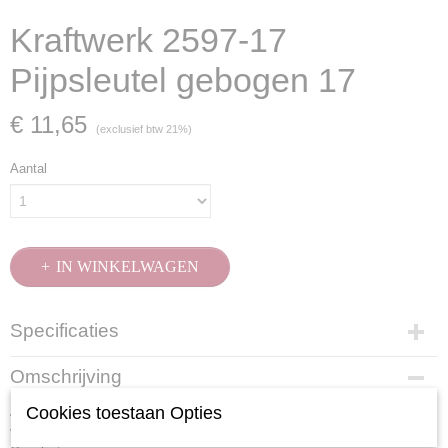
Kraftwerk 2597-17
Pijpsleutel gebogen 17
€ 11,65
(exclusief btw 21%)
Aantal
IN WINKELWAGEN
Specificaties
Productcode
Omschrijving
2597-17
Cookies toestaan Opties
Aan beide zijden voorzien van een zeskantprofiel en de korte zijde is
EAN code
voorzien van een gat waar een draaistang doorheen kan steken.
7612206083133