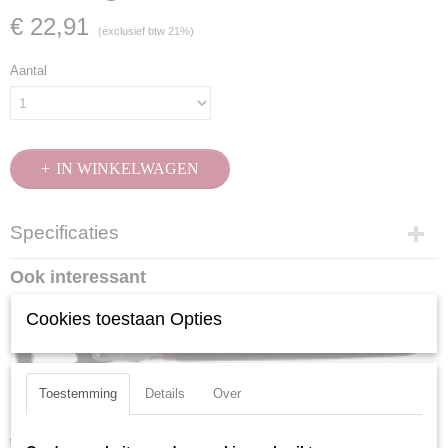
€ 22,91
(exclusief btw 21%)
Aantal
IN WINKELWAGEN
Specificaties
Productcode
Ook interessant
2586-17
EAN code
Cookies toestaan Opties
7612206112826
Productcode leverancier
2586-17
Toestemming
Details
Over
Kraftwerk 2586-11 Leidingsleutel 11
€ 20,44