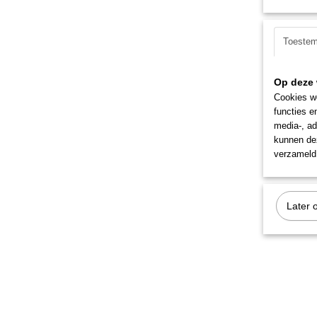
Toeste
Op deze 
Cookies wo
functies e
media-, ad
kunnen dez
verzameld 
Later 