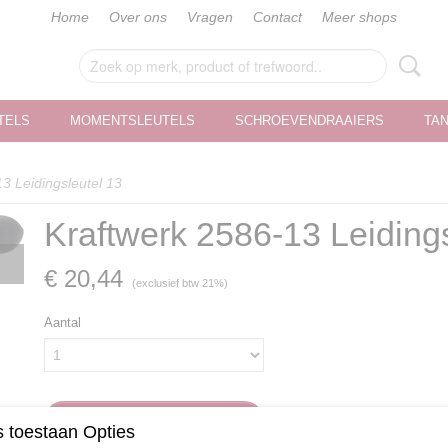
Home
Over ons
Vragen
Contact
Meer shops
TELS
MOMENTSLEUTELS
SCHROEVENDRAAIERS
TA
3 Leidingsleutel 13
Kraftwerk 2586-13 Leidings
€ 20,44
(exclusief btw 21%)
Aantal
IN WINKELWAGEN
 toestaan Opties