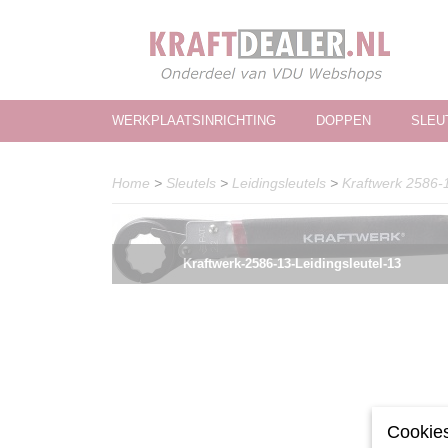
WERKPLAATSINRICHTING
DOPPEN
SLEU
Home
>
Sleutels
>
Leidingsleutels
>
Kraftwerk 2586-1
Kraftwerk-2586-13-Leidingsleutel-13
Cookies