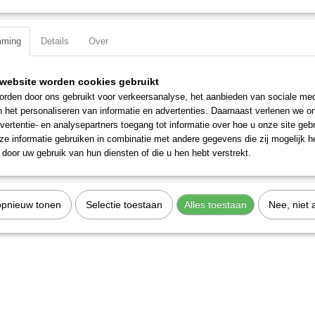
Specificaties
mming
Details
Over
Productcode
2586-13
EAN code
7612206112802
Productcode leverancier
2586-13
website worden cookies gebruikt
rden door ons gebruikt voor verkeersanalyse, het aanbieden van sociale med
n het personaliseren van informatie en advertenties. Daarnaast verlenen we o
vertentie- en analysepartners toegang tot informatie over hoe u onze site gebru
e informatie gebruiken in combinatie met andere gegevens die zij mogelijk 
door uw gebruik van hun diensten of die u hen hebt verstrekt.
opnieuw tonen
Selectie toestaan
Alles toestaan
Nee, niet 