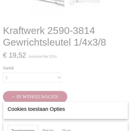
Kraftwerk 2590-3814
Gewrichtsleutel 1/4x3/8
€ 19,52
(exclusief btw 21%)
Aantal
IN WINKELWAGEN
Cookies toestaan Opties
Specificaties
Productcode
Ook interessant
Toestemming
Details
Over