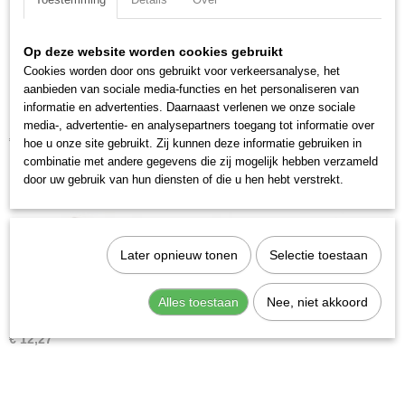
2590-3814
EAN code
7612206038812
Op deze website worden cookies gebruikt
Productcode leverancier
Cookies worden door ons gebruikt voor verkeersanalyse, het
2590-3814
aanbieden van sociale media-functies en het personaliseren van
informatie en advertenties. Daarnaast verlenen we onze sociale
Kraftwerk 2590-1213 Gewrichtsleutel 12 x 13 mm
media-, advertentie- en analysepartners toegang tot informatie over
€ 13,58
hoe u onze site gebruikt. Zij kunnen deze informatie gebruiken in
combinatie met andere gegevens die zij mogelijk hebben verzameld
door uw gebruik van hun diensten of die u hen hebt verstrekt.
Later opnieuw tonen
Selectie toestaan
Alles toestaan
Nee, niet akkoord
Kraftwerk 2590-1011 Gewrichtsleutel 10 x 11 mm
€ 12,27