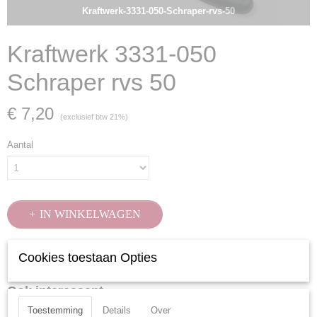
Kraftwerk-3331-050-Schraper-rvs-50
Kraftwerk 3331-050
Schraper rvs 50
€ 7,20
(exclusief btw 21%)
Aantal
IN WINKELWAGEN
Cookies toestaan Opties
Specificaties
Productcode
Ook interessant
3331-050
Toestemming
Details
Over
EAN code