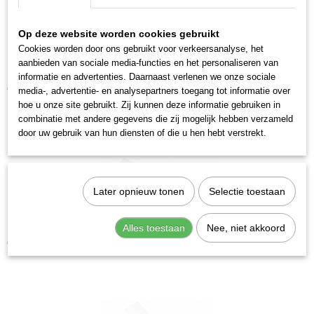
7612206081146
Productcode leverancier
Op deze website worden cookies gebruikt
3331-050
Cookies worden door ons gebruikt voor verkeersanalyse, het
aanbieden van sociale media-functies en het personaliseren van
Kraftwerk 3336 Schraperset rvs 3dlg
informatie en advertenties. Daarnaast verlenen we onze sociale
€ 50,14
media-, advertentie- en analysepartners toegang tot informatie over
hoe u onze site gebruikt. Zij kunnen deze informatie gebruiken in
combinatie met andere gegevens die zij mogelijk hebben verzameld
door uw gebruik van hun diensten of die u hen hebt verstrekt.
Later opnieuw tonen
Selectie toestaan
Alles toestaan
Nee, niet akkoord
Kraftwerk 3331-032 Schraper rvs 32
€ 10,34