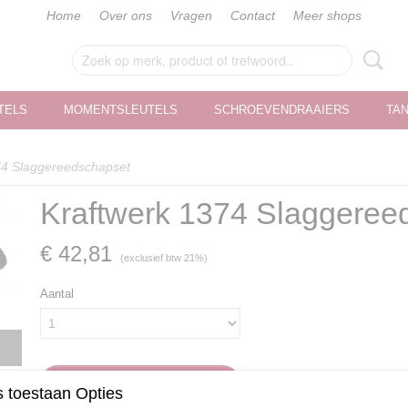
Home
Over ons
Vragen
Contact
Meer shops
TELS
MOMENTSLEUTELS
SCHROEVENDRAAIERS
TA
74 Slaggereedschapset
Kraftwerk 1374 Slaggeree
€ 42,81
(exclusief btw 21%)
Aantal
IN WINKELWAGEN
 toestaan Opties