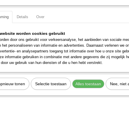
Specificaties
mming
Details
Over
Productcode
1374
Omschrijving
EAN code
7612206090193
Productcode leverancier
1374
website worden cookies gebruikt
Complete set in handige roltas.
rden door ons gebruikt voor verkeersanalyse, het aanbieden van sociale med
Inhoud:
n het personaliseren van informatie en advertenties. Daarnaast verlenen we o
Pendrijver 2 - 3 - 4 - 5 - 6 mm
vertentie- en analysepartners toegang tot informatie over hoe u onze site gebru
Centerpunt no. 1 - no. 2
e informatie gebruiken in combinatie met andere gegevens die zij mogelijk 
door uw gebruik van hun diensten of die u hen hebt verstrekt.
Doorslag 2 - 3 - 4 - 5 - 6 mm
Beitel 12 - 18 mm
Ritsbeitel 5 - 7 mm
opnieuw tonen
Selectie toestaan
Alles toestaan
Nee, niet 