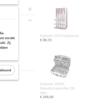
ia-
Kraftwerk 3374 Uitdrijverset
nze sociale
€ 89,72
ikt. Zij
hebben
akkoord
Kraftwerk 1050NL
Gereedschapskoffer 230-
delig
€ 240,00