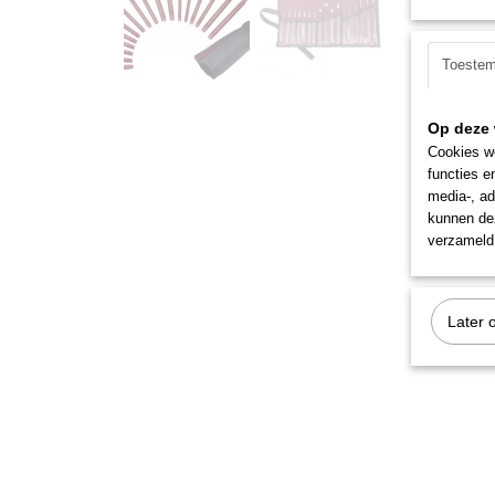
Toeste
Op deze 
Cookies wo
functies e
media-, ad
kunnen dez
verzameld 
Later 