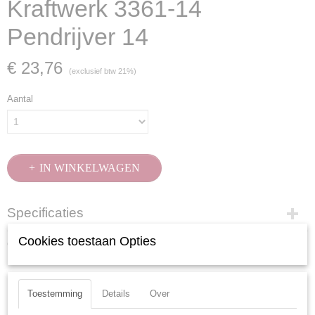
Kraftwerk 3361-14
Pendrijver 14
€ 23,76
(exclusief btw 21%)
Aantal
IN WINKELWAGEN
Specificaties
Productcode
Cookies toestaan Opties
Ook interessant
3361-14
EAN code
7612206121446
Toestemming
Details
Over
Productcode leverancier
3361-14