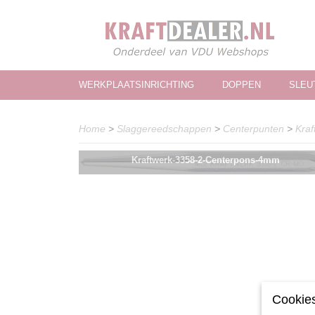
WERKPLAATSINRICHTING
DOPPEN
SLEU
Home
>
Slaggereedschappen
>
Centerpunten
>
Kra
Kraftwerk-3358-2-Centerpons-4mm
Cookies