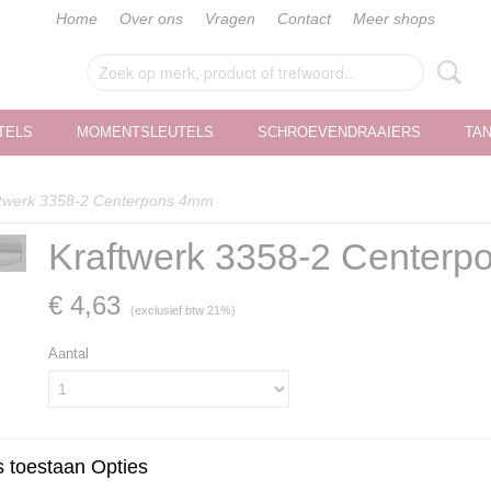
Home
Over ons
Vragen
Contact
Meer shops
TELS
MOMENTSLEUTELS
SCHROEVENDRAAIERS
TA
ftwerk 3358-2 Centerpons 4mm
Kraftwerk 3358-2 Center
€ 4,63
(exclusief btw 21%)
Aantal
IN WINKELWAGEN
 toestaan Opties