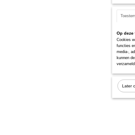
Toeste
Op deze 
Cookies wo
functies e
media-, ad
kunnen dez
verzameld 
Later 