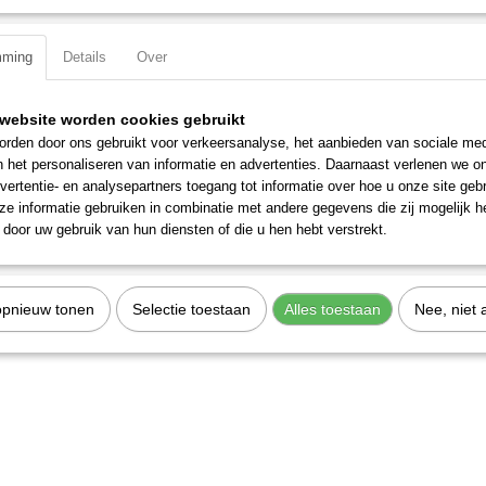
Specificaties
mming
Details
Over
Productcode
3358-2
Omschrijving
EAN code
7612206038171
website worden cookies gebruikt
Productcode leverancier
3358-2
Gepolijst.
rden door ons gebruikt voor verkeersanalyse, het aanbieden van sociale med
Materiaal: Chroom vanadium
n het personaliseren van informatie en advertenties. Daarnaast verlenen we o
vertentie- en analysepartners toegang tot informatie over hoe u onze site gebru
Lengte: 120 mm
e informatie gebruiken in combinatie met andere gegevens die zij mogelijk 
door uw gebruik van hun diensten of die u hen hebt verstrekt.
DIN ISO: DIN 7250
opnieuw tonen
Selectie toestaan
Alles toestaan
Nee, niet 