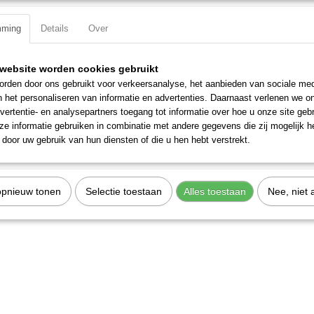
Specificaties
mming
Details
Over
Productcode
1365-18
EAN code
7612206081061
website worden cookies gebruikt
Productcode leverancier
1365-18
rden door ons gebruikt voor verkeersanalyse, het aanbieden van sociale med
n het personaliseren van informatie en advertenties. Daarnaast verlenen we o
vertentie- en analysepartners toegang tot informatie over hoe u onze site gebru
e informatie gebruiken in combinatie met andere gegevens die zij mogelijk 
door uw gebruik van hun diensten of die u hen hebt verstrekt.
opnieuw tonen
Selectie toestaan
Alles toestaan
Nee, niet 