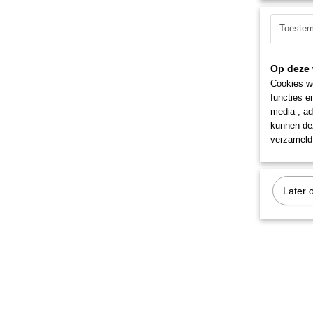
Toeste
Op deze 
Cookies wo
functies e
media-, ad
kunnen dez
verzameld 
Later 