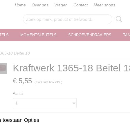
Home
Over ons
Vragen
Contact
Meer shops
TELS
MOMENTSLEUTELS
SCHROEVENDRAAIERS
TA
365-18 Beitel 18
Kraftwerk 1365-18 Beitel 1
€ 5,55
(exclusief btw 21%)
Aantal
 toestaan Opties
IN WINKELWAGEN