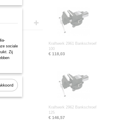
ia-
Kraftwerk 2961 Bankschroef
nze sociale
100
ikt. Zij
€ 118,03
hebben
akkoord
Kraftwerk 2962 Bankschroef
125
€ 146,57