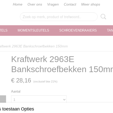
Home
Over ons
Vragen
Contact
Meer shops
TELS
MOMENTSLEUTELS
SCHROEVENDRAAIERS
TA
aftwerk 2963E Bankschroefbekken 150mm
Kraftwerk 2963E
Bankschroefbekken 150m
€ 28,16
(exclusief btw 21%)
Aantal
 toestaan Opties