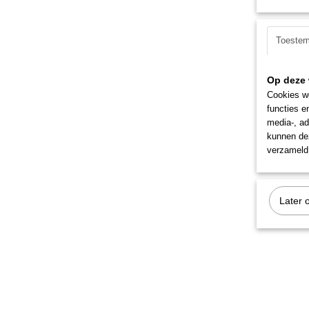
Toeste
Op deze 
Cookies wo
functies e
media-, ad
kunnen dez
verzameld 
Later 