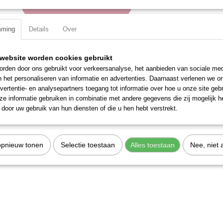
IN WINKELWAGEN
mming
Details
Over
Specificaties
Productcode
2963E
website worden cookies gebruikt
EAN code
7612206100007
rden door ons gebruikt voor verkeersanalyse, het aanbieden van sociale med
Productcode leverancier
2963E
n het personaliseren van informatie en advertenties. Daarnaast verlenen we o
vertentie- en analysepartners toegang tot informatie over hoe u onze site gebru
e informatie gebruiken in combinatie met andere gegevens die zij mogelijk 
door uw gebruik van hun diensten of die u hen hebt verstrekt.
opnieuw tonen
Selectie toestaan
Alles toestaan
Nee, niet 