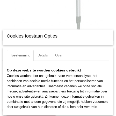
Cookies toestaan Opties
Kraftwerk-3637-50-T-greep-t50
Kraftwerk 3637-50 T-greep
Toestemming
Details
Over
t50
Op deze website worden cookies gebruikt
€ 12,81
(exclusief btw 21%)
Cookies worden door ons gebruikt voor verkeersanalyse, het
aanbieden van sociale media-functies en het personaliseren van
Aantal
informatie en advertenties. Daarnaast verlenen we onze sociale
media-, advertentie- en analysepartners toegang tot informatie over
hoe u onze site gebruikt. Zij kunnen deze informatie gebruiken in
combinatie met andere gegevens die zij mogelijk hebben verzameld
door uw gebruik van hun diensten of die u hen hebt verstrekt.
IN WINKELWAGEN