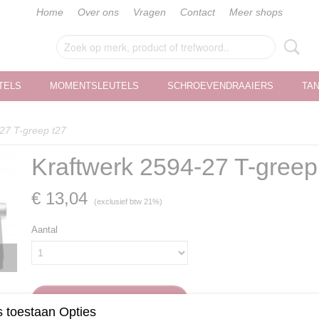
Home
Over ons
Vragen
Contact
Meer shops
TELS
MOMENTSLEUTELS
SCHROEVENDRAAIERS
TA
27 T-greep t27
Kraftwerk 2594-27 T-greep
€ 13,04
(exclusief btw 21%)
Aantal
IN WINKELWAGEN
 toestaan Opties