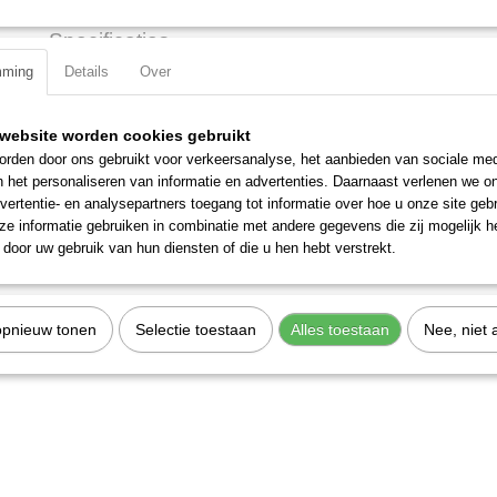
Specificaties
mming
Details
Over
Productcode
2594-27
EAN code
7612206074735
Productcode leverancier
2594-27
website worden cookies gebruikt
rden door ons gebruikt voor verkeersanalyse, het aanbieden van sociale med
n het personaliseren van informatie en advertenties. Daarnaast verlenen we o
vertentie- en analysepartners toegang tot informatie over hoe u onze site gebru
e informatie gebruiken in combinatie met andere gegevens die zij mogelijk 
door uw gebruik van hun diensten of die u hen hebt verstrekt.
opnieuw tonen
Selectie toestaan
Alles toestaan
Nee, niet 