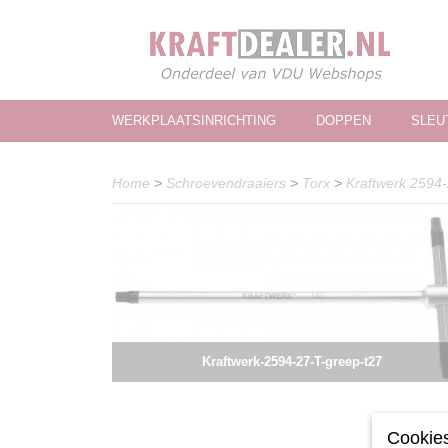
WERKPLAATSINRICHTING
DOPPEN
SLEU
Home
>
Schroevendraaiers
>
Torx
>
Kraftwerk 2594-
Kraftwerk-2594-27-T-greep-t27
Cookies