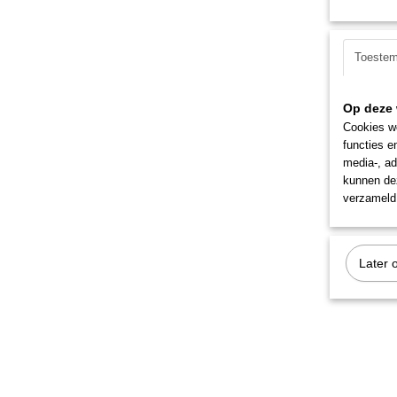
Toeste
Op deze 
Cookies wo
functies e
media-, ad
kunnen dez
verzameld 
Later 