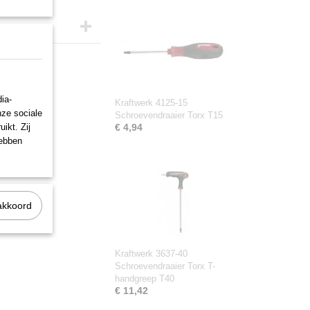
ia-
Kraftwerk 4125-15
nze sociale
Schroevendraaier Torx T15
ikt. Zij
€ 4,94
hebben
akkoord
Kraftwerk 3637-40
Schroevendraaier Torx T-
handgreep T40
€ 11,42