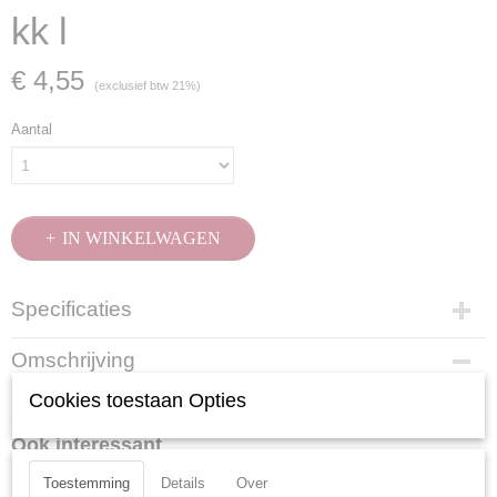
kk l
€ 4,55
(exclusief btw 21%)
Aantal
IN WINKELWAGEN
Specificaties
Productcode
Omschrijving
3608-45
Cookies toestaan Opties
Mat verchroomd met kogelkop.
EAN code
7612206077446
Ook interessant
Productcode leverancier
3608-45
Toestemming
Details
Over