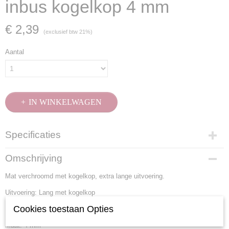
inbus kogelkop 4 mm
€ 2,39
(exclusief btw 21%)
Aantal
IN WINKELWAGEN
Specificaties
Productcode
Omschrijving
3604-4
Mat verchroomd met kogelkop, extra lange uitvoering.
EAN code
7612206015653
Uitvoering: Lang met kogelkop
Productcode leverancier
Cookies toestaan Opties
Materiaal: S2 Staal
3604-4
Maat: 4 mm