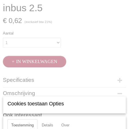
inbus 2.5
€ 0,62
(exclusief btw 21%)
Aantal
IN WINKELWAGEN
Specificaties
Productcode
Omschrijving
3601-2.5
Cookies toestaan Opties
Mat verchroomd.
EAN code
7612206015530
Ook interessant
Productcode leverancier
3601-2.5
Toestemming
Details
Over