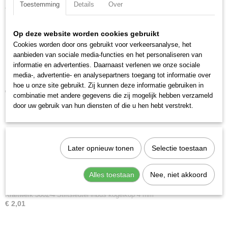
Toestemming
Details
Over
Ook interessant
Op deze website worden cookies gebruikt
Cookies worden door ons gebruikt voor verkeersanalyse, het
aanbieden van sociale media-functies en het personaliseren van
informatie en advertenties. Daarnaast verlenen we onze sociale
media-, advertentie- en analysepartners toegang tot informatie over
Kraftwerk 3602 Stiftsleutelset inbus kogelkop 10-delig
hoe u onze site gebruikt. Zij kunnen deze informatie gebruiken in
€ 16,68
combinatie met andere gegevens die zij mogelijk hebben verzameld
door uw gebruik van hun diensten of die u hen hebt verstrekt.
Later opnieuw tonen
Selectie toestaan
Alles toestaan
Nee, niet akkoord
Kraftwerk 3602-4 Stiftsleutel inbus kogelkop 4 mm
€ 2,01