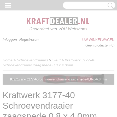
Inloggen
Registreren
UW WINKELWAGEN
Geen producten
(0)
Home
>
Schroevendraaiers
>
Sleuf
>
Kraftwerk 3177-40
Schroevendraaier zaagsnede 0,8 x 4,0mm
Kraftwerk-3177-40-Schroevendraaier-zaagsnede-0,8-x-4,0mm
Kraftwerk 3177-40
Schroevendraaier
zaagsnede 0,8 x 4,0mm