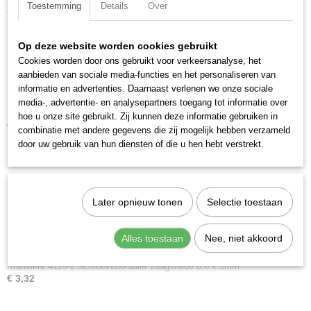
Toestemming
Details
Over
Ook interessant
Op deze website worden cookies gebruikt
Cookies worden door ons gebruikt voor verkeersanalyse, het
aanbieden van sociale media-functies en het personaliseren van
informatie en advertenties. Daarnaast verlenen we onze sociale
media-, advertentie- en analysepartners toegang tot informatie over
Kraftwerk 4110-2 Schroevendraaier zaagsnede 0,8 x 4mm
hoe u onze site gebruikt. Zij kunnen deze informatie gebruiken in
€ 3,55
combinatie met andere gegevens die zij mogelijk hebben verzameld
door uw gebruik van hun diensten of die u hen hebt verstrekt.
Later opnieuw tonen
Selectie toestaan
Alles toestaan
Nee, niet akkoord
Kraftwerk 4110-1 Schroevendraaier zaagsnede 0,6 x 3mm
€ 3,32