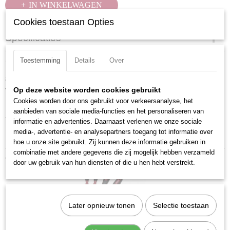
IN WINKELWAGEN
Cookies toestaan Opties
Specificaties
Productcode
Omschrijving
Toestemming
Details
Over
4166
8-delige set met ergonomisch gevormde 2-componenten handgreep en
EAN code
voorzien van ophang oog.
7612206055239
Op deze website worden cookies gebruikt
Cookies worden door ons gebruikt voor verkeersanalyse, het
Productcode leverancier
Inhoud: Torx met stiftgeleiding T8 - T10 - T15 - T20 - T25 - T27 - T30 -
aanbieden van sociale media-functies en het personaliseren van
4166
T40
informatie en advertenties. Daarnaast verlenen we onze sociale
media-, advertentie- en analysepartners toegang tot informatie over
Materiaal: S2 gereedschapsstaal
hoe u onze site gebruikt. Zij kunnen deze informatie gebruiken in
combinatie met andere gegevens die zij mogelijk hebben verzameld
Ook interessant
door uw gebruik van hun diensten of die u hen hebt verstrekt.
Later opnieuw tonen
Selectie toestaan