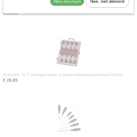
Alles toestaan
Nee, niet akkoord
Kraftwerk 4160 Schroevendraaierassortiment 7-delig zaagsnede en
Phillips
€ 31,40
Kraftwerk 3177 Horlogemakers schroevendraaierassortiment 8-delig
€ 28,85