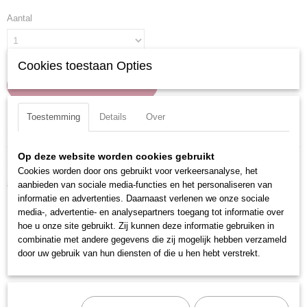
Aantal
Cookies toestaan Opties
IN WINKELWAGEN
Toestemming
Details
Over
Specificaties
Productcode
Op deze website worden cookies gebruikt
Omschrijving
3178
Cookies worden door ons gebruikt voor verkeersanalyse, het
8-delige set.
EAN code
aanbieden van sociale media-functies en het personaliseren van
7612206041621
informatie en advertenties. Daarnaast verlenen we onze sociale
Inhoud:
media-, advertentie- en analysepartners toegang tot informatie over
Productcode leverancier
hoe u onze site gebruikt. Zij kunnen deze informatie gebruiken in
3178
Torx schroevendraaiers T5 - T6 - T7 - T8
combinatie met andere gegevens die zij mogelijk hebben verzameld
Torx schroevendraaiers met stiftgeleiding (gaatje) T9 - T10 - T15 -
door uw gebruik van hun diensten of die u hen hebt verstrekt.
T20
L x B x H: 205 x 128 x 33 mm