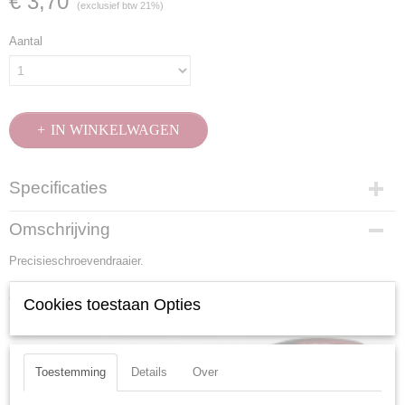
€ 3,70
(exclusief btw 21%)
Aantal
IN WINKELWAGEN
Specificaties
Productcode
Omschrijving
3177-00
Precisieschroevendraaier.
EAN code
7612206044295
Ook interessant
Productcode leverancier
Cookies toestaan Opties
3177-00
Toestemming
Details
Over