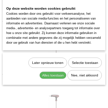
Productcode leverancier
2593-04
Op deze website worden cookies gebruikt
Cookies worden door ons gebruikt voor verkeersanalyse, het
Kraftwerk 3636-3 Schroevendraaier inbus T-handgreep 3 mm
aanbieden van sociale media-functies en het personaliseren van
€ 7,83
informatie en advertenties. Daarnaast verlenen we onze sociale
media-, advertentie- en analysepartners toegang tot informatie over
hoe u onze site gebruikt. Zij kunnen deze informatie gebruiken in
combinatie met andere gegevens die zij mogelijk hebben verzameld
door uw gebruik van hun diensten of die u hen hebt verstrekt.
Later opnieuw tonen
Selectie toestaan
Kraftwerk 3636-4 Schroevendraaier inbus T-handgreep 4 mm
€ 8,64
Alles toestaan
Nee, niet akkoord