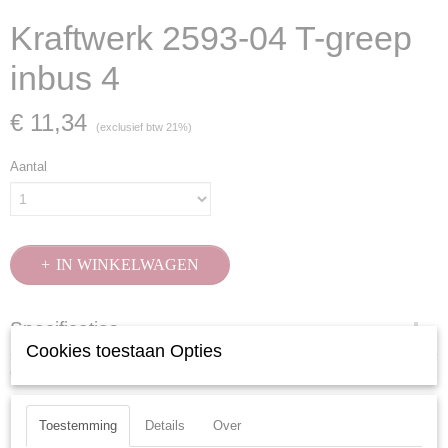
Kraftwerk 2593-04 T-greep
inbus 4
€ 11,34
(exclusief btw 21%)
Aantal
IN WINKELWAGEN
Specificaties
Cookies toestaan Opties
Productcode
Ook interessant
2593-04
EAN code
Toestemming
Details
Over
7612206074612