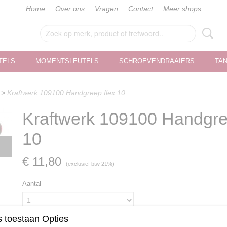
Home
Over ons
Vragen
Contact
Meer shops
TELS
MOMENTSLEUTELS
SCHROEVENDRAAIERS
TA
>
Kraftwerk 109100 Handgreep flex 10
Kraftwerk 109100 Handgre
10
€ 11,80
(exclusief btw 21%)
Aantal
 toestaan Opties