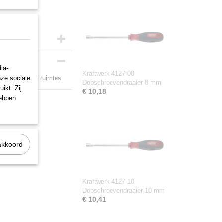
ia-
Kraftwerk 4127-08
nze sociale
ruik in smalle ruimtes.
Dopschroevendraaier 8 mm
ikt. Zij
€ 10,18
hebben
akkoord
Kraftwerk 4127-10
Dopschroevendraaier 10 mm
€ 10,41