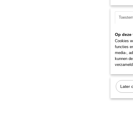
Toeste
Op deze 
Cookies wo
functies e
media-, ad
kunnen dez
verzameld 
Later 