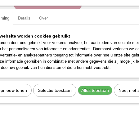
IN WINKELWAGEN
mming
Details
Over
Specificaties
Productcode
109100
website worden cookies gebruikt
Omschrijving
EAN code
7612206078634
rden door ons gebruikt voor verkeersanalyse, het aanbieden van sociale med
Productcode leverancier
109100
n het personaliseren van informatie en advertenties. Daarnaast verlenen we o
Dopschroevendraaier voorzien van een flexibele kling, ideaal voor geb
vertentie- en analysepartners toegang tot informatie over hoe u onze site gebru
e informatie gebruiken in combinatie met andere gegevens die zij mogelijk 
door uw gebruik van hun diensten of die u hen hebt verstrekt.
opnieuw tonen
Selectie toestaan
Alles toestaan
Nee, niet 