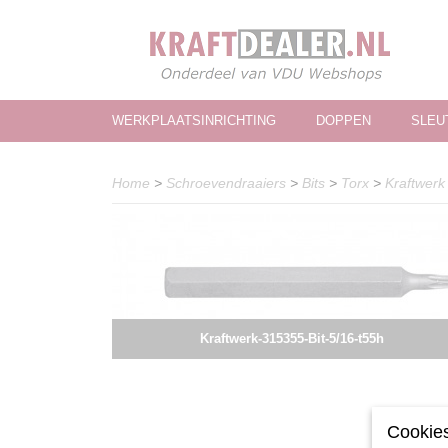
WERKPLAATSINRICHTING
DOPPEN
SLEU
Home
>
Schroevendraaiers
>
Bits
>
Torx
>
Kraftwerk
Kraftwerk-315355-Bit-5/16-t55h
Cookies