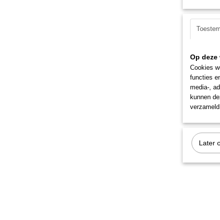
Toeste
Op deze 
Cookies wo
functies e
media-, ad
kunnen dez
verzameld 
Later 