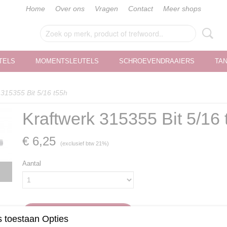
Home
Over ons
Vragen
Contact
Meer shops
TELS
MOMENTSLEUTELS
SCHROEVENDRAAIERS
TA
 315355 Bit 5/16 t55h
Kraftwerk 315355 Bit 5/16 
€ 6,25
(exclusief btw 21%)
Aantal
IN WINKELWAGEN
 toestaan Opties