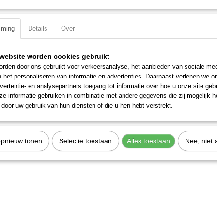
Specificaties
mming
Details
Over
Productcode
315355
EAN code
7612206105514
Productcode leverancier
315355
website worden cookies gebruikt
rden door ons gebruikt voor verkeersanalyse, het aanbieden van sociale med
n het personaliseren van informatie en advertenties. Daarnaast verlenen we o
vertentie- en analysepartners toegang tot informatie over hoe u onze site gebru
e informatie gebruiken in combinatie met andere gegevens die zij mogelijk 
door uw gebruik van hun diensten of die u hen hebt verstrekt.
opnieuw tonen
Selectie toestaan
Alles toestaan
Nee, niet 