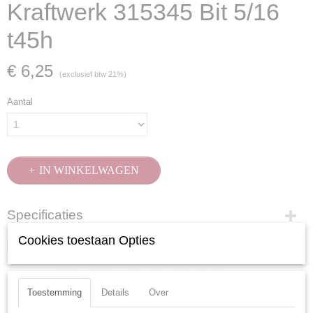
Kraftwerk 315345 Bit 5/16
t45h
€ 6,25
(exclusief btw 21%)
Aantal
IN WINKELWAGEN
Specificaties
Cookies toestaan Opties
Productcode
Ook interessant
315345
EAN code
7612206105491
Toestemming
Details
Over
Productcode leverancier