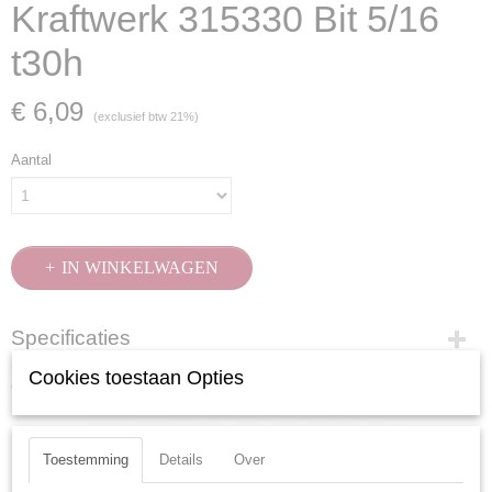
Kraftwerk 315330 Bit 5/16
t30h
€ 6,09
(exclusief btw 21%)
Aantal
IN WINKELWAGEN
Specificaties
Cookies toestaan Opties
Productcode
Ook interessant
315330
EAN code
7612206105477
Toestemming
Details
Over
Productcode leverancier