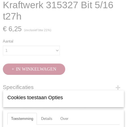
Kraftwerk 315327 Bit 5/16
t27h
€ 6,25
(exclusief btw 21%)
Aantal
IN WINKELWAGEN
Specificaties
Cookies toestaan Opties
Productcode
Ook interessant
315327
EAN code
7612206105460
Toestemming
Details
Over
Productcode leverancier