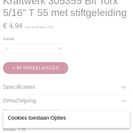
Kraftwerk 305355 Bit Torx
5/16" T 55 met stiftgeleiding
€ 4,94
(exclusief btw 21%)
Aantal
IN WINKELWAGEN
Specificaties
Productcode
Omschrijving
305355
Materiaal: S2 gereedschapsstaal
EAN code
7612206033398
Cookies toestaan Opties
Totale lengte: 30 mm
Productcode leverancier
Grootte: T 55
305355