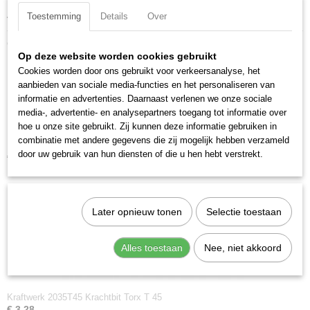
Aandrijfgrootte: 5/16 inch
Toestemming
Details
Over
Ook interessant
Op deze website worden cookies gebruikt
Cookies worden door ons gebruikt voor verkeersanalyse, het
aanbieden van sociale media-functies en het personaliseren van
informatie en advertenties. Daarnaast verlenen we onze sociale
media-, advertentie- en analysepartners toegang tot informatie over
hoe u onze site gebruikt. Zij kunnen deze informatie gebruiken in
combinatie met andere gegevens die zij mogelijk hebben verzameld
Kraftwerk 2035T30 Krachtbit Torx T 30
door uw gebruik van hun diensten of die u hen hebt verstrekt.
€ 3,28
Later opnieuw tonen
Selectie toestaan
Alles toestaan
Nee, niet akkoord
Kraftwerk 2035T45 Krachtbit Torx T 45
€ 3,28