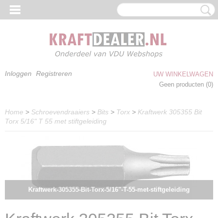
Inloggen
Registreren
UW WINKELWAGEN
Geen producten
(0)
Home
>
Schroevendraaiers
>
Bits
>
Torx
>
Kraftwerk 305355 Bit
Torx 5/16" T 55 met stiftgeleiding
Kraftwerk-305355-Bit-Torx-5/16"-T-55-met-stiftgeleiding