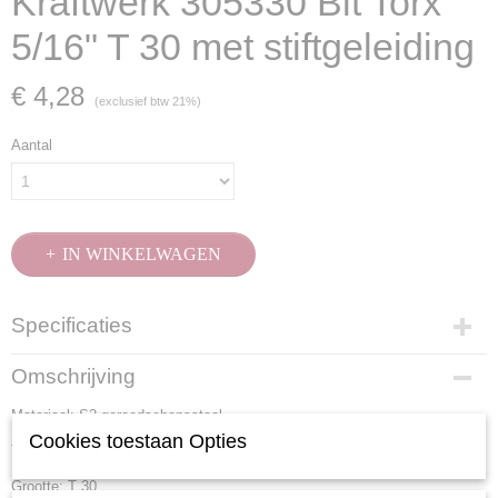
Kraftwerk 305330 Bit Torx
5/16" T 30 met stiftgeleiding
€ 4,28
(exclusief btw 21%)
Aantal
IN WINKELWAGEN
Specificaties
Productcode
Omschrijving
305330
Materiaal: S2 gereedschapsstaal
EAN code
7612206033350
Cookies toestaan Opties
Totale lengte: 30 mm
Productcode leverancier
Grootte: T 30
305330