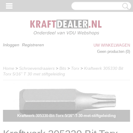
Inloggen
Registreren
UW WINKELWAGEN
Geen producten
(0)
Home
>
Schroevendraaiers
>
Bits
>
Torx
>
Kraftwerk 305330 Bit
Torx 5/16" T 30 met stiftgeleiding
Kraftwerk-305330-Bit-Torx-5/16"-T-30-met-stiftgeleiding