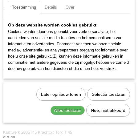
Aandrijfgrootte: 5/16 inch
Toestemming
Details
Over
Ook interessant
Op deze website worden cookies gebruikt
Cookies worden door ons gebruikt voor verkeersanalyse, het
aanbieden van sociale media-functies en het personaliseren van
informatie en advertenties. Daarnaast verlenen we onze sociale
media-, advertentie- en analysepartners toegang tot informatie over
hoe u onze site gebruikt. Zij kunnen deze informatie gebruiken in
combinatie met andere gegevens die zij mogelijk hebben verzameld
Kraftwerk 2035T30 Krachtbit Torx T 30
door uw gebruik van hun diensten of die u hen hebt verstrekt.
€ 3,28
Later opnieuw tonen
Selectie toestaan
Alles toestaan
Nee, niet akkoord
Kraftwerk 2035T45 Krachtbit Torx T 45
€ 3,28