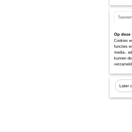
Toeste
Op deze 
Cookies wo
functies e
media-, ad
kunnen dez
verzameld 
Later 