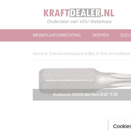
WERKPLAATSINRICHTING
DOPPEN
SLEU
Home
>
Schroevendraaiers
>
Bits
>
Torx
>
Kraftwerk
Kraftwerk-305055-Bit-Torx-5/16"-T-55
Cookies