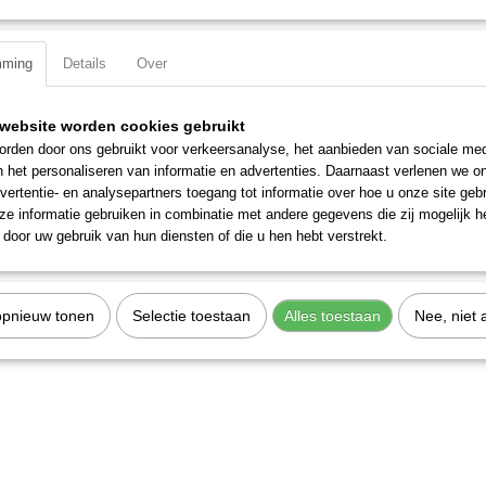
Specificaties
mming
Details
Over
Productcode
305055
Omschrijving
EAN code
7612206004503
Productcode leverancier
305055
website worden cookies gebruikt
Materiaal: S2 gereedschapsstaal
rden door ons gebruikt voor verkeersanalyse, het aanbieden van sociale med
Totale lengte: 30 mm
n het personaliseren van informatie en advertenties. Daarnaast verlenen we o
vertentie- en analysepartners toegang tot informatie over hoe u onze site gebru
Grootte: T 55
e informatie gebruiken in combinatie met andere gegevens die zij mogelijk 
Aandrijfgrootte: 5/16 inch
door uw gebruik van hun diensten of die u hen hebt verstrekt.
opnieuw tonen
Selectie toestaan
Alles toestaan
Nee, niet 