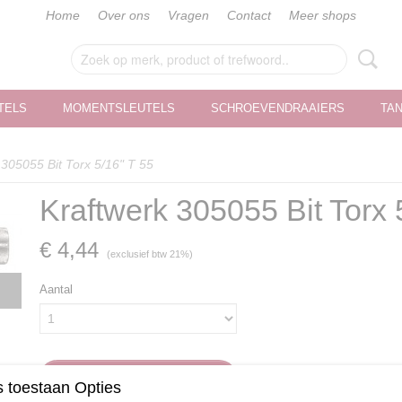
Home
Over ons
Vragen
Contact
Meer shops
TELS
MOMENTSLEUTELS
SCHROEVENDRAAIERS
TA
 305055 Bit Torx 5/16" T 55
Kraftwerk 305055 Bit Torx 
€ 4,44
(exclusief btw 21%)
Aantal
IN WINKELWAGEN
 toestaan Opties