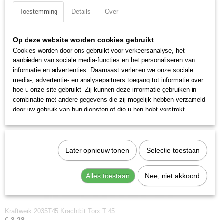
Aandrijfgrootte: 5/16 inch
Toestemming
Details
Over
Ook interessant
Op deze website worden cookies gebruikt
Cookies worden door ons gebruikt voor verkeersanalyse, het
aanbieden van sociale media-functies en het personaliseren van
informatie en advertenties. Daarnaast verlenen we onze sociale
media-, advertentie- en analysepartners toegang tot informatie over
hoe u onze site gebruikt. Zij kunnen deze informatie gebruiken in
combinatie met andere gegevens die zij mogelijk hebben verzameld
Kraftwerk 2035T30 Krachtbit Torx T 30
door uw gebruik van hun diensten of die u hen hebt verstrekt.
€ 3,28
Later opnieuw tonen
Selectie toestaan
Alles toestaan
Nee, niet akkoord
Kraftwerk 2035T45 Krachtbit Torx T 45
€ 3,28