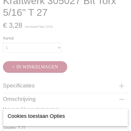
Kraftwerk 305027 Bit Torx
5/16" T 27
€ 3,28
(exclusief btw 21%)
Aantal
IN WINKELWAGEN
Specificaties
Productcode
Omschrijving
305027
Materiaal: S2 gereedschapsstaal
EAN code
7612206004459
Cookies toestaan Opties
Totale lengte: 30 mm
Productcode leverancier
Grootte: T 27
305027