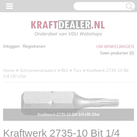
Inloggen
Registreren
UW WINKELWAGEN
Geen producten
(0)
Home
>
Schroevendraaiers
>
Bits
>
Torx
>
Kraftwerk 2735-10 Bit
1/4 t30 10st
Kraftwerk-2735-10-Bit-1/4-t30-10st
Kraftwerk 2735-10 Bit 1/4