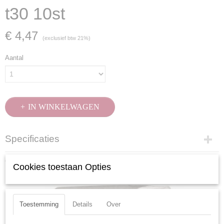
t30 10st
€ 4,47
(exclusief btw 21%)
Aantal
IN WINKELWAGEN
Specificaties
Productcode
Ook interessant
Cookies toestaan Opties
2735-10
EAN code
7612206105194
Productcode leverancier
Toestemming
Details
Over
2735-10