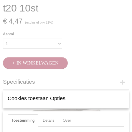
t20 10st
€ 4,47
(exclusief btw 21%)
Aantal
IN WINKELWAGEN
Specificaties
Productcode
Ook interessant
Cookies toestaan Opties
2733-10
EAN code
7612206105163
Productcode leverancier
Toestemming
Details
Over
2733-10