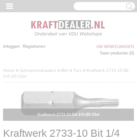
Inloggen
Registreren
UW WINKELWAGEN
Geen producten
(0)
Home
>
Schroevendraaiers
>
Bits
>
Torx
>
Kraftwerk 2733-10 Bit
1/4 t20 10st
Kraftwerk-2733-10-Bit-1/4-t20-10st
Kraftwerk 2733-10 Bit 1/4