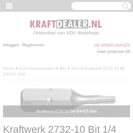
Inloggen
Registreren
UW WINKELWAGEN
Geen producten
(0)
Home
>
Schroevendraaiers
>
Bits
>
Torx
>
Kraftwerk 2732-10 Bit
1/4 t15 10st
Kraftwerk-2732-10-Bit-1/4-t15-10st
Kraftwerk 2732-10 Bit 1/4