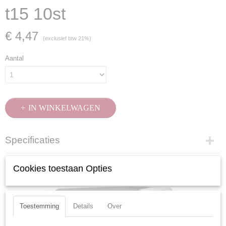
t15 10st
€ 4,47
(exclusief btw 21%)
Aantal
IN WINKELWAGEN
Specificaties
Productcode
Ook interessant
Cookies toestaan Opties
2732-10
EAN code
7612206105156
Productcode leverancier
Toestemming
Details
Over
2732-10