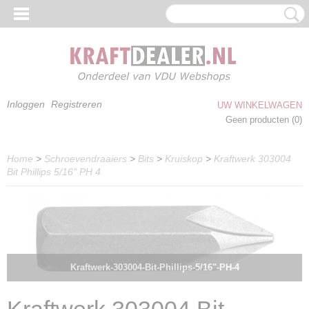
Inloggen
Registreren
UW WINKELWAGEN
Geen producten
(0)
Home
>
Schroevendraaiers
>
Bits
>
Kruiskop
>
Kraftwerk 303004
Bit Phillips 5/16" PH 4
Kraftwerk-303004-Bit-Phillips-5/16"-PH-4