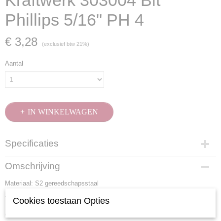
Kraftwerk 303004 Bit
Phillips 5/16" PH 4
€ 3,28
(exclusief btw 21%)
Aantal
IN WINKELWAGEN
Specificaties
Productcode
Omschrijving
303004
Materiaal: S2 gereedschapsstaal
EAN code
7612206004367
Totale lengte: 30 mm
Cookies toestaan Opties
Productcode leverancier
Grootte: PH 4
303004