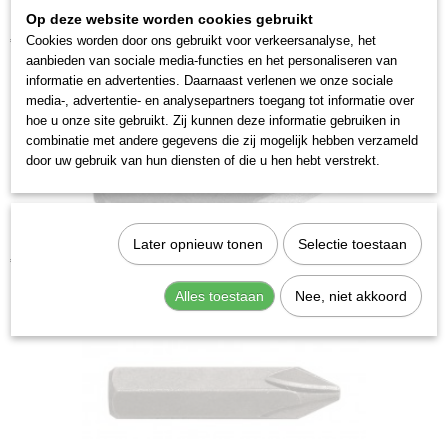
Op deze website worden cookies gebruikt
Kraftwerk 2035PH2 Krachtbit Phillips PH 2
€ 3,28
Cookies worden door ons gebruikt voor verkeersanalyse, het
aanbieden van sociale media-functies en het personaliseren van
informatie en advertenties. Daarnaast verlenen we onze sociale
media-, advertentie- en analysepartners toegang tot informatie over
hoe u onze site gebruikt. Zij kunnen deze informatie gebruiken in
combinatie met andere gegevens die zij mogelijk hebben verzameld
door uw gebruik van hun diensten of die u hen hebt verstrekt.
Kraftwerk 303003 Bit Phillips 5/16" PH 3
Later opnieuw tonen
Selectie toestaan
€ 3,28
Alles toestaan
Nee, niet akkoord