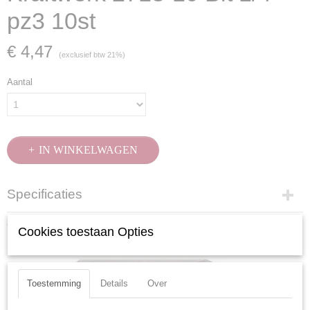
pz3 10st
€ 4,47
(exclusief btw 21%)
Aantal
IN WINKELWAGEN
Specificaties
Productcode
Ook interessant
Cookies toestaan Opties
2713-10
EAN code
7612206105132
Productcode leverancier
Toestemming
Details
Over
2713-10