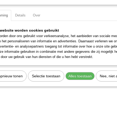
Specificaties
mming
Details
Over
Productcode
2705-5
EAN code
7612206101172
Productcode leverancier
2705-5
website worden cookies gebruikt
rden door ons gebruikt voor verkeersanalyse, het aanbieden van sociale med
n het personaliseren van informatie en advertenties. Daarnaast verlenen we o
vertentie- en analysepartners toegang tot informatie over hoe u onze site gebru
e informatie gebruiken in combinatie met andere gegevens die zij mogelijk 
door uw gebruik van hun diensten of die u hen hebt verstrekt.
opnieuw tonen
Selectie toestaan
Alles toestaan
Nee, niet 