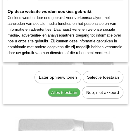
Productcode leverancier
316004
Op deze website worden cookies gebruikt
Cookies worden door ons gebruikt voor verkeersanalyse, het
aanbieden van sociale media-functies en het personaliseren van
Kraftwerk 306012 Bit inbus 5/16" 12mm
€ 4,28
informatie en advertenties. Daarnaast verlenen we onze sociale
media-, advertentie- en analysepartners toegang tot informatie over
hoe u onze site gebruikt. Zij kunnen deze informatie gebruiken in
combinatie met andere gegevens die zij mogelijk hebben verzameld
door uw gebruik van hun diensten of die u hen hebt verstrekt.
Later opnieuw tonen
Selectie toestaan
Kraftwerk 306006 Bit inbus 5/16" 6mm
Alles toestaan
Nee, niet akkoord
€ 3,28