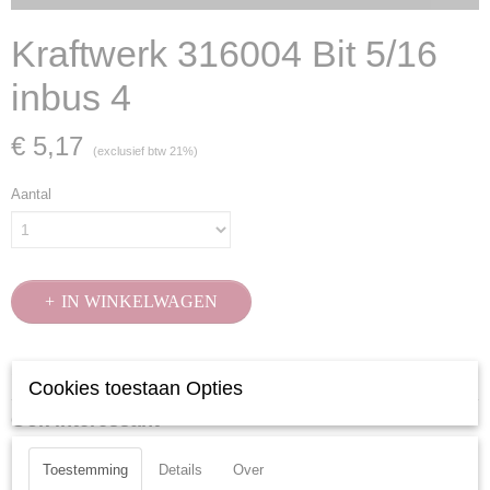
Kraftwerk 316004 Bit 5/16
inbus 4
€ 5,17
(exclusief btw 21%)
Aantal
IN WINKELWAGEN
Specificaties
Cookies toestaan Opties
Productcode
Ook interessant
316004
EAN code
Toestemming
Details
Over
7612206004862