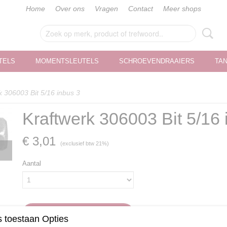
Home
Over ons
Vragen
Contact
Meer shops
TELS
MOMENTSLEUTELS
SCHROEVENDRAAIERS
TA
k 306003 Bit 5/16 inbus 3
Kraftwerk 306003 Bit 5/16 
€ 3,01
(exclusief btw 21%)
Aantal
IN WINKELWAGEN
 toestaan Opties