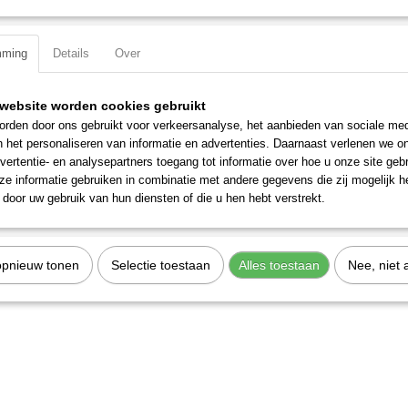
Specificaties
mming
Details
Over
Productcode
306003
EAN code
7612206069823
Productcode leverancier
306003
website worden cookies gebruikt
rden door ons gebruikt voor verkeersanalyse, het aanbieden van sociale med
n het personaliseren van informatie en advertenties. Daarnaast verlenen we o
vertentie- en analysepartners toegang tot informatie over hoe u onze site gebru
e informatie gebruiken in combinatie met andere gegevens die zij mogelijk 
door uw gebruik van hun diensten of die u hen hebt verstrekt.
opnieuw tonen
Selectie toestaan
Alles toestaan
Nee, niet 