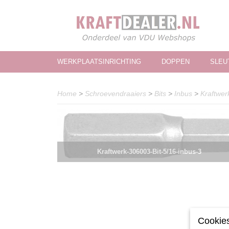
WERKPLAATSINRICHTING
DOPPEN
SLEU
Home
>
Schroevendraaiers
>
Bits
>
Inbus
>
Kraftwer
Kraftwerk-306003-Bit-5/16-inbus-3
Cookies