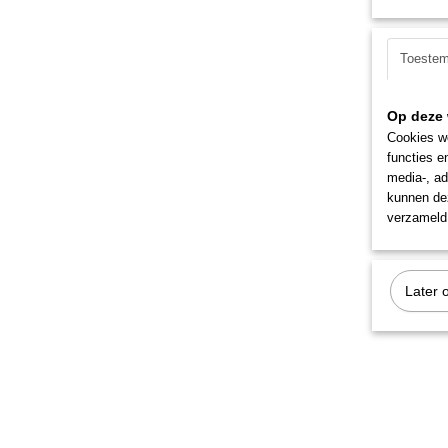
Toeste
Op deze 
Cookies wo
functies e
media-, ad
kunnen dez
verzameld 
Later 