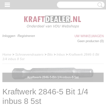
Inloggen
Registreren
UW WINKELWAGEN
Geen producten
(0)
Home
>
Schroevendraaiers
>
Bits
>
Inbus
>
Kraftwerk 2846-5 Bit
1/4 inbus 8 5st
Kraftwerk-2846-5-Bit-1/4-inbus-8-5st
Kraftwerk 2846-5 Bit 1/4
inbus 8 5st