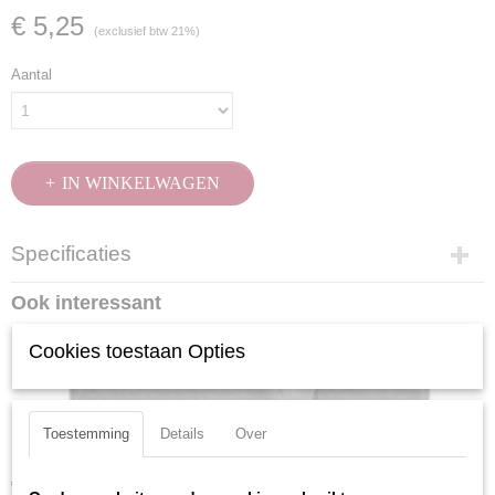
€ 5,25
(exclusief btw 21%)
Aantal
IN WINKELWAGEN
Specificaties
Productcode
Ook interessant
2846-5
EAN code
Cookies toestaan Opties
7612206101820
Productcode leverancier
2846-5
Toestemming
Details
Over
Kraftwerk 306012 Bit inbus 5/16" 12mm
€ 4,28