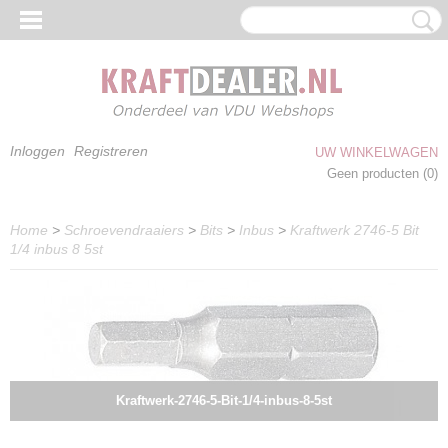
Inloggen
Registreren
UW WINKELWAGEN
Geen producten
(0)
Home
>
Schroevendraaiers
>
Bits
>
Inbus
>
Kraftwerk 2746-5 Bit
1/4 inbus 8 5st
Kraftwerk-2746-5-Bit-1/4-inbus-8-5st