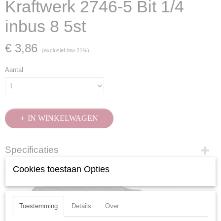
Kraftwerk 2746-5 Bit 1/4
inbus 8 5st
€ 3,86
(exclusief btw 21%)
Aantal
IN WINKELWAGEN
Specificaties
Productcode
Cookies toestaan Opties
Ook interessant
2746-5
EAN code
7612206101479
Toestemming
Details
Over
Productcode leverancier