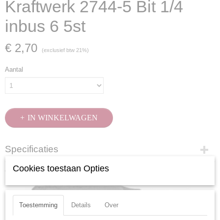
Kraftwerk 2744-5 Bit 1/4
inbus 6 5st
€ 2,70
(exclusief btw 21%)
Aantal
IN WINKELWAGEN
Specificaties
Productcode
Cookies toestaan Opties
Ook interessant
2744-5
EAN code
7612206101455
Toestemming
Details
Over
Productcode leverancier