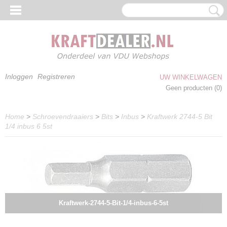
Inloggen
Registreren
UW WINKELWAGEN
Geen producten
(0)
Home
>
Schroevendraaiers
>
Bits
>
Inbus
>
Kraftwerk 2744-5 Bit
1/4 inbus 6 5st
Kraftwerk-2744-5-Bit-1/4-inbus-6-5st