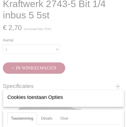
Kraftwerk 2743-5 Bit 1/4
inbus 5 5st
€ 2,70
(exclusief btw 21%)
Aantal
IN WINKELWAGEN
Specificaties
Productcode
Cookies toestaan Opties
Ook interessant
2743-5
EAN code
7612206101448
Toestemming
Details
Over
Productcode leverancier