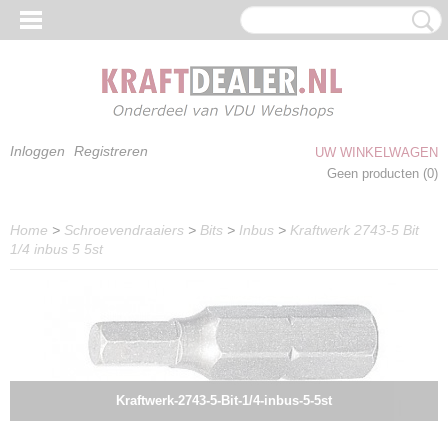
Inloggen
Registreren
UW WINKELWAGEN
Geen producten
(0)
Home
>
Schroevendraaiers
>
Bits
>
Inbus
>
Kraftwerk 2743-5 Bit
1/4 inbus 5 5st
Kraftwerk-2743-5-Bit-1/4-inbus-5-5st