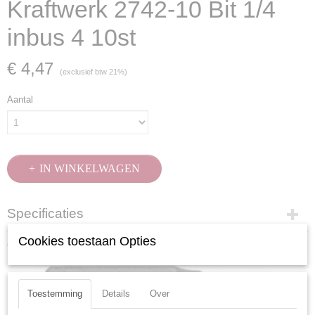
Kraftwerk 2742-10 Bit 1/4
inbus 4 10st
€ 4,47
(exclusief btw 21%)
Aantal
IN WINKELWAGEN
Specificaties
Productcode
Cookies toestaan Opties
Ook interessant
2742-10
EAN code
7612206105224
Toestemming
Details
Over
Productcode leverancier