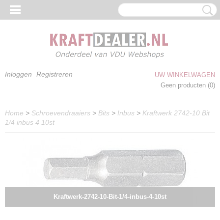
Inloggen
Registreren
UW WINKELWAGEN
Geen producten
(0)
Home
>
Schroevendraaiers
>
Bits
>
Inbus
>
Kraftwerk 2742-10 Bit
1/4 inbus 4 10st
Kraftwerk-2742-10-Bit-1/4-inbus-4-10st