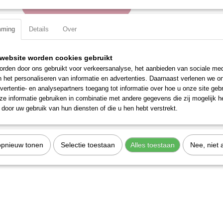
IN WINKELWAGEN
mming
Details
Over
Specificaties
Productcode
2683-5
website worden cookies gebruikt
EAN code
7612206101097
rden door ons gebruikt voor verkeersanalyse, het aanbieden van sociale med
Productcode leverancier
2683-5
n het personaliseren van informatie en advertenties. Daarnaast verlenen we o
vertentie- en analysepartners toegang tot informatie over hoe u onze site gebru
e informatie gebruiken in combinatie met andere gegevens die zij mogelijk 
door uw gebruik van hun diensten of die u hen hebt verstrekt.
opnieuw tonen
Selectie toestaan
Alles toestaan
Nee, niet 