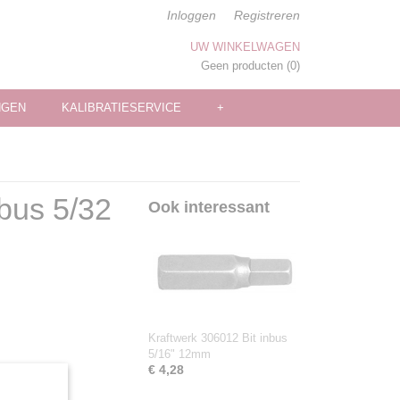
Inloggen
Registreren
UW WINKELWAGEN
Geen producten
(0)
NGEN
KALIBRATIESERVICE
+
nbus 5/32
Ook interessant
Kraftwerk 306012 Bit inbus
5/16" 12mm
€ 4,28