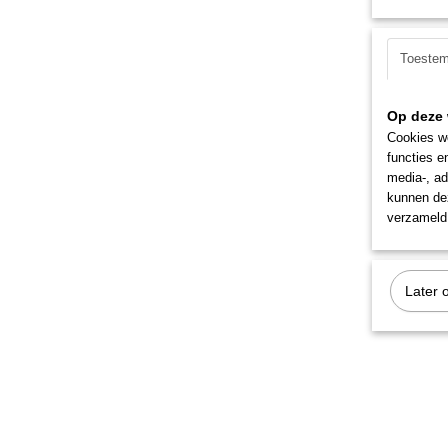
Toeste
Op deze 
Cookies wo
functies e
media-, ad
kunnen dez
verzameld 
Later 