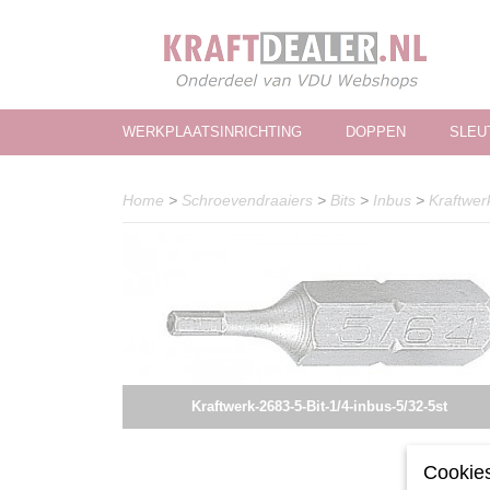
WERKPLAATSINRICHTING
DOPPEN
SLEU
Home
>
Schroevendraaiers
>
Bits
>
Inbus
>
Kraftwer
Kraftwerk-2683-5-Bit-1/4-inbus-5/32-5st
Cookies