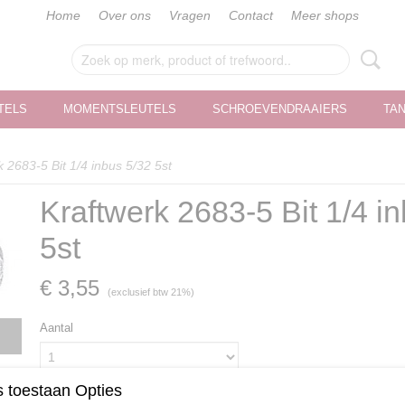
Home
Over ons
Vragen
Contact
Meer shops
TELS
MOMENTSLEUTELS
SCHROEVENDRAAIERS
TA
k 2683-5 Bit 1/4 inbus 5/32 5st
Kraftwerk 2683-5 Bit 1/4 i
5st
€ 3,55
(exclusief btw 21%)
Aantal
 toestaan Opties