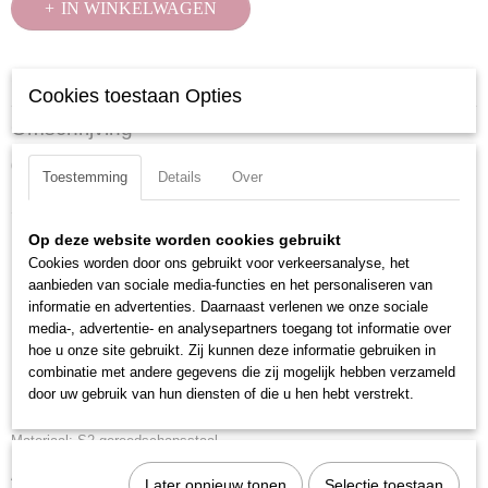
IN WINKELWAGEN
Specificaties
Cookies toestaan Opties
Productcode
Omschrijving
3787
61-delig in kunststof box.
EAN code
Toestemming
Details
Over
7612206043014
Set bestaand uit:
Productcode leverancier
3787
Op deze website worden cookies gebruikt
6 zaagsnede bits (4, 4.5, 5, 5.5, 6, 6.5, 8mm)
Cookies worden door ons gebruikt voor verkeersanalyse, het
5 Phillips bits (PH1, 2x PH2, PH3, PH4)
aanbieden van sociale media-functies en het personaliseren van
6 Pozidriv bits (2x PZ1, 2x PZ2, PZ3, PZ4)
informatie en advertenties. Daarnaast verlenen we onze sociale
30 Torx bits (3x T10, 3x T15, 6x T20, 6xT25, 6xT30, 6xT40)
media-, advertentie- en analysepartners toegang tot informatie over
hoe u onze site gebruikt. Zij kunnen deze informatie gebruiken in
7 Torx bits met stiftgeleiding (T10, T15, T20, T25, T27, T30, T40)
combinatie met andere gegevens die zij mogelijk hebben verzameld
6 stift bits (3, 4, 5, 6, 7, 8mm)
door uw gebruik van hun diensten of die u hen hebt verstrekt.
1 snelwissel bithouder
Materiaal: S2 gereedschapsstaal
Aandrijfgrootte: 1/4 inch
Later opnieuw tonen
Selectie toestaan