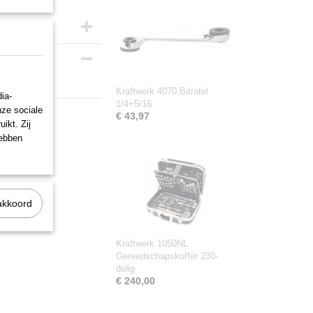
Kraftwerk 4070 Bitratel
ia-
1/4+5/16
nze sociale
€ 43,97
ikt. Zij
hebben
akkoord
Kraftwerk 1050NL
Gereedschapskoffer 230-
delig
€ 240,00