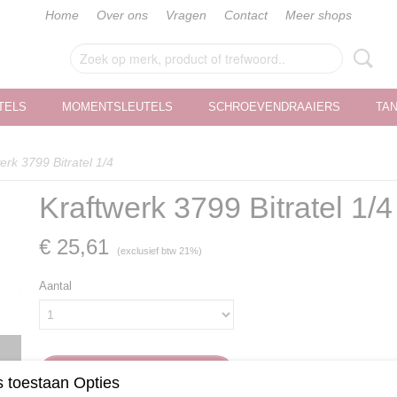
Home
Over ons
Vragen
Contact
Meer shops
TELS
MOMENTSLEUTELS
SCHROEVENDRAAIERS
TA
erk 3799 Bitratel 1/4
Kraftwerk 3799 Bitratel 1/4
€ 25,61
(exclusief btw 21%)
Aantal
IN WINKELWAGEN
 toestaan Opties