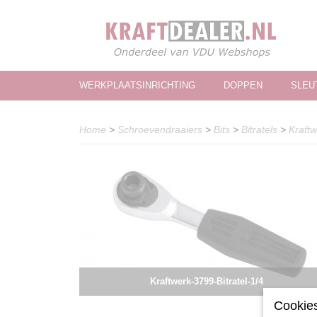
WERKPLAATSINRICHTING
DOPPEN
SLEU
Home
>
Schroevendraaiers
>
Bits
>
Bitratels
>
Kraftw
Kraftwerk-3799-Bitratel-1/4
Cookies