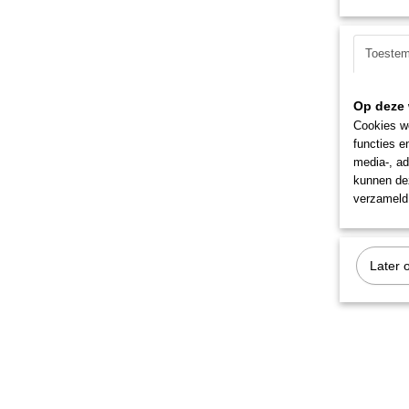
Toeste
Op deze 
Cookies wo
functies e
media-, ad
kunnen dez
verzameld 
Later 