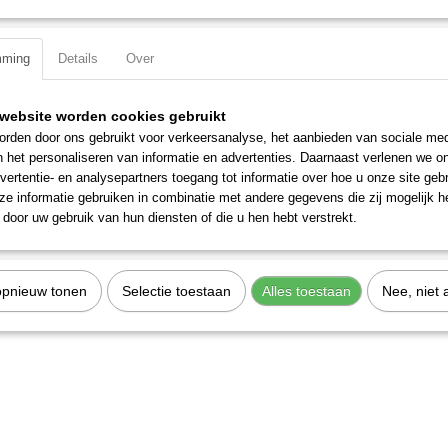
Specificaties
mming
Details
Over
Productcode
3799
Omschrijving
EAN code
7612206068185
Productcode leverancier
3799
website worden cookies gebruikt
Omschakelbare bitratel voor 1/4 " bits.
rden door ons gebruikt voor verkeersanalyse, het aanbieden van sociale med
n het personaliseren van informatie en advertenties. Daarnaast verlenen we o
vertentie- en analysepartners toegang tot informatie over hoe u onze site gebru
e informatie gebruiken in combinatie met andere gegevens die zij mogelijk 
door uw gebruik van hun diensten of die u hen hebt verstrekt.
opnieuw tonen
Selectie toestaan
Alles toestaan
Nee, niet 