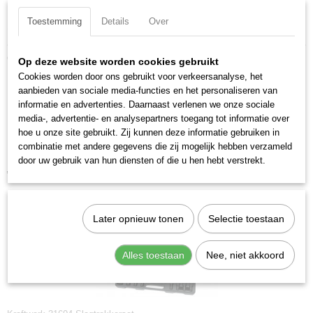
Toestemming
Details
Over
Specificaties
Productcode
Ook interessant
Op deze website worden cookies gebruikt
30404
Cookies worden door ons gebruikt voor verkeersanalyse, het
EAN code
aanbieden van sociale media-functies en het personaliseren van
7612206091640
informatie en advertenties. Daarnaast verlenen we onze sociale
Productcode leverancier
media-, advertentie- en analysepartners toegang tot informatie over
30404
hoe u onze site gebruikt. Zij kunnen deze informatie gebruiken in
combinatie met andere gegevens die zij mogelijk hebben verzameld
Kraftwerk 30405-32 Kogelgewrichttrekker
door uw gebruik van hun diensten of die u hen hebt verstrekt.
€ 97,70
Later opnieuw tonen
Selectie toestaan
Alles toestaan
Nee, niet akkoord