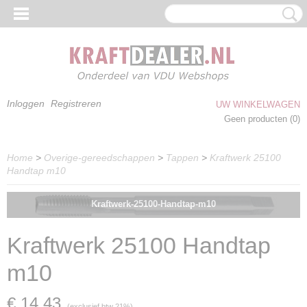
Inloggen
Registreren
UW WINKELWAGEN
Geen producten
(0)
Home
>
Overige-gereedschappen
>
Tappen
>
Kraftwerk 25100
Handtap m10
Kraftwerk-25100-Handtap-m10
Kraftwerk 25100 Handtap
m10
€ 14,43
(exclusief btw 21%)