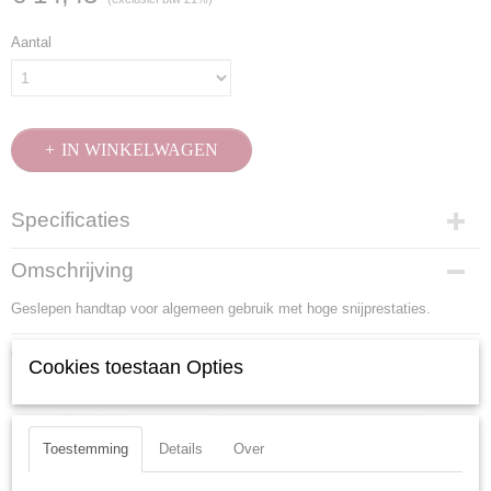
Aantal
IN WINKELWAGEN
Specificaties
Productcode
Omschrijving
25100
Geslepen handtap voor algemeen gebruik met hoge snijprestaties.
EAN code
7612206075558
Ook interessant
Productcode leverancier
Cookies toestaan Opties
25100
Toestemming
Details
Over