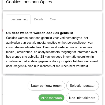
Cookies toestaan Opties
Aantal
Toestemming
Details
Over
IN WINKELWAGEN
Op deze website worden cookies gebruikt
Cookies worden door ons gebruikt voor verkeersanalyse, het
aanbieden van sociale media-functies en het personaliseren van
Specificaties
informatie en advertenties. Daarnaast verlenen we onze sociale
media-, advertentie- en analysepartners toegang tot informatie over
Productcode
Ook interessant
hoe u onze site gebruikt. Zij kunnen deze informatie gebruiken in
21120
combinatie met andere gegevens die zij mogelijk hebben verzameld
EAN code
door uw gebruik van hun diensten of die u hen hebt verstrekt.
7612206066679
Productcode leverancier
21120
Later opnieuw tonen
Selectie toestaan
Kraftwerk 25030 Handtap m3
€ 7,25
Alles toestaan
Nee, niet akkoord